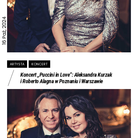
16 Paź, 2024
ARTYSTA
KONCERT
Koncert „Puccini in Love”: Aleksandra Kurzak
i Roberto Alagna w Poznaniu i Warszawie