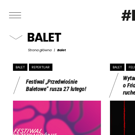
BALET
Strona główna
|
Balet
BALET
REPERTUAR
BALET
FEL
Wyta
Festiwal „Przedwiośnie
o Fri
Baletowe” rusza 27 lutego!
ruch