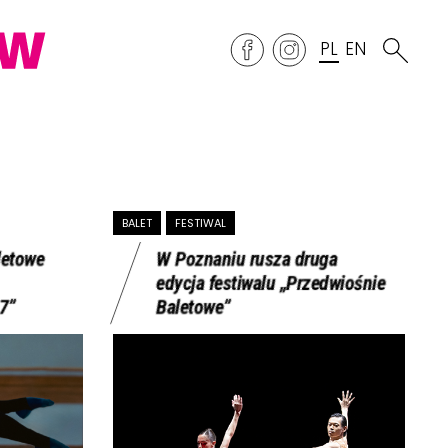
PL
EN
BALET
FESTIWAL
letowe
W Poznaniu rusza druga
edycja festiwalu „Przedwiośnie
7”
Baletowe”