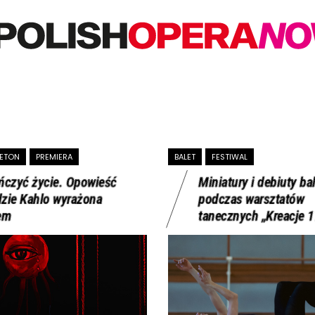
IETON
PREMIERA
BALET
FESTIWAL
ńczyć życie. Opowieść
Miniatury i debiuty ba
dzie Kahlo wyrażona
podczas warsztatów
em
tanecznych „Kreacje 1