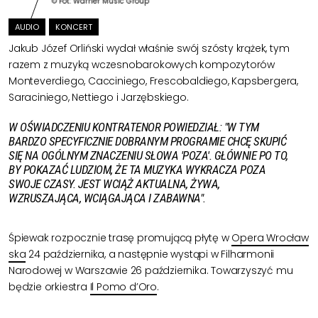
© Fot: Warner Music Group
AUDIO
KONCERT
Jakub Józef Orliński
wydał właśnie swój szósty krążek, tym
razem z muzyką wczesnobarokowych kompozytorów
Monteverdiego, Cacciniego, Frescobaldiego, Kapsbergera,
Saraciniego, Nettiego i Jarzębskiego.
W OŚWIADCZENIU KONTRATENOR POWIEDZIAŁ: "W TYM
BARDZO SPECYFICZNIE DOBRANYM PROGRAMIE CHCĘ SKUPIĆ
SIĘ NA OGÓLNYM ZNACZENIU SŁOWA 'POZA'. GŁÓWNIE PO TO,
BY POKAZAĆ LUDZIOM, ŻE TA MUZYKA WYKRACZA POZA
SWOJE CZASY. JEST WCIĄŻ AKTUALNA, ŻYWA,
WZRUSZAJĄCA, WCIĄGAJĄCA I ZABAWNA".
Śpiewak rozpocznie trasę promującą płytę w
Opera Wrocław
ska
24 października, a następnie wystąpi w Filharmonii
Narodowej w Warszawie 26 października. Towarzyszyć mu
będzie orkiestra
Il Pomo d’Oro
.