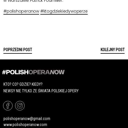
w Warszawie Patrick Fournillier.
#polishoperanow
#ktogdziekiedywoperze
POPRZEDNI POST
KOLEJNY POST
KTO? CO? GDZIE? KIEDY?
NEWSY NIE TYLKO ZE ŚWIATA POLSKIEJ OPERY
polishoperanow@gmail.com
www.polishoperanow.com