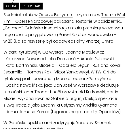
OPERA
REPERTUAR
Siedmiokrotnie w
Operze Bałtyckiej
i trzykrotnie w
Teatrze Wiel
kim – Operze Narodowej
pokazana zostanie w październiku
„Carmen”. Gdańska inscenizacja miała premierę w czerwcu
tego roku, a przygotował ją Paweł Szkotak, warszawska –
w 2018, a za reżyserię był odpowiedzialny Andrzej Chyra.
W partii tytułowej w OB wystąpi Joanna Motulewicz
i Katarzyna Nowosad, jako Don José – Arnold Rutkowski
i Rafał Bartmiński, Micaëla – Gabriela Legun i Ruslana Koval,
Escamillo – Tomasz Rak i Viktor Yankowskyi. W TW-ON do
tytułowej partii powracają Monika Ledzion-Porczyńska
i Gosha Kowalińska, jako Don José w Warszawie debiutuje
rumuński tenor Teodor Ilincăi oraz Arnold Rutkowski, partię
Micaëli wykona również Gabriela Legun, dzieląc spektakle
z Ewą Tracz, a jako Escamilla usłyszymy Andriia Kyamcha
i Liama Jamesa Karaia (tegorocznego finalistę Operaliów).
W Gdańsku spektaklami zadyryguje Yaroslav Shemet,