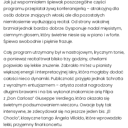
Jak już wspomniałem śpiewak poszczególne części
programu przeplatał żywą konferansjerką – atrakcyjną dla
osób dobrze znających włoski, ale dla pozostałych
niemiłosiernie wydłużającą recital. Od strony wokalnej
brzmiał jednak bardzo dobrze. Dysponuje nadal mięsistym,
ciemnym głosem, który świetnie niesie się w piano i w forte.
Śpiewa swobodnie i pięknie frazuje.
Cały program utrzymany był w nastrojowym, lirycznym tonie,
a ponieważ recital trwał blisko trzy godziny, chwilami
pojawiało się lekkie znużenie. Zabrakło mi też u pianisty
większej energii i interpretacyjnej iskry, która mogłaby dodać
całości nieco dynamiki.
Publiczność przyjęła jednak
Schrotta
z wyraźnym entuzjazmem – artysta został nagrodzony
długimi brawami i na bis wykonał znakomicie arię Filipa
z „
Don Carlosa”
Giuseppe Verdiego, która okazała się
świetnym podsumowaniem wieczoru.
Owacje
były tak
intensywne, że zdecydował się na jeszcze jeden bis: „El
Choclo
”, klasyczne tango
Ángela
Villoldo
, które wprowadziło
lekki, przyjemny finał koncertu.