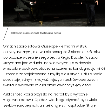
© Brescia e Amisano © Teatro alla Scala
Gmach zaprojektował Giuseppe
Piermarini w stylu
klasycystycznym
, a otwarcie nastąpiło 3 sierpnia 1778 roku,
po pożarze wcześniejszego teatru
Regio
Ducale
. Fasada
utrzymana jest w duchu neoklasycyzmu, a widownia –
w kształcie podkowy, otoczona czterema kondygnacjami lóż
– została zaprojektowana z myślą o akustyce. Dziś La Scala
pozostaje jednym z najważniejszych teatrów operowych
świata, a widownia mieści około dwóch tysięcy osób.
Publiczność, która przyszła na recital, była wyraźnie
międzynarodowa. Oprócz włoskiego słychać było wiele
języków europejskich, ale też angielski i azjatyckie. Stroje