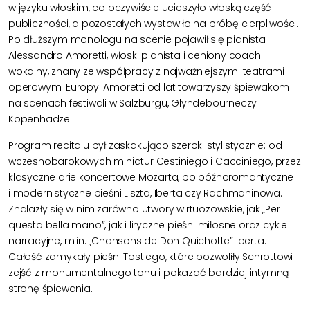
w języku włoskim, co oczywiście ucieszyło włoską część
publiczności, a pozostały
ch
wystawiło na próbę
cierpliwoś
ci
.
Po dłuższym monologu na scenie pojawił się pianista –
Alessandro
Amoretti
, włoski pianista i ceniony
coach
wokalny, znany ze współpracy z najważniejszymi teatrami
operowymi Europy. Amoretti
od lat towarzyszy śpiewakom
na scenach festiwali w Salzburgu,
Glyndebourne
czy
Kopenhadze.
Program recitalu był zaskakująco szeroki stylistycznie: od
wczesnobarokowych miniatur
Cestiniego
i
Cacciniego
, przez
klasyczne arie koncertowe Mozarta, po późnoromantyczne
i modernistyczne pieśni Liszta,
Iberta
czy Rachmaninowa.
Znalazły się w nim zarówno utwory wirtuozowskie, jak „Per
questa
bella
mano
”, jak i liryczne pieśni miłosne oraz cykle
narracyjne, m.in. „
Chansons
de Don
Quichotte
”
Iberta
.
Całość zamykały pieśni
Tostiego
, które pozwoliły
Schrottowi
zejść z monumentalnego tonu i pokazać bardziej intymną
stronę śpiewania.