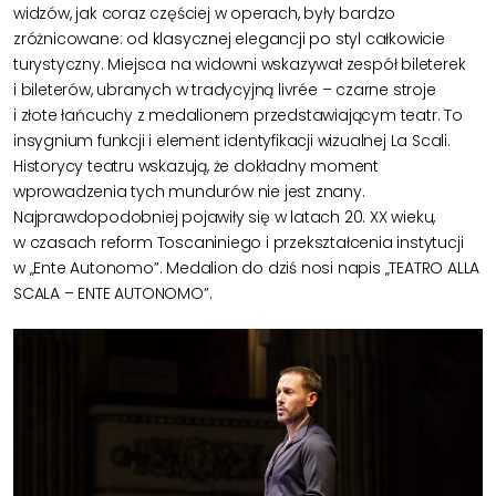
widzów, jak coraz częściej w operach, były bardzo
zróżnicowane: od klasycznej elegancji po styl całkowicie
turystyczny.
Miejsca na widowni wskazywał zespół bileterek
i bileterów, ubranych w tradycyjną
livrée
– czarne stroje
i złote łańcuchy z medalionem przedstawiającym teatr. To
insygnium funkcji i element identyfikacji wizualnej La Scali.
Historycy teatru wskazują, że dokładny moment
wprowadzenia tych mundurów nie jest znany.
Najprawdopodobniej pojawiły się w latach 20. XX wieku,
w czasach reform Toscaniniego i przekształcenia instytucji
w „Ente
Autonomo
”. Medalion do dziś nosi napis „TEATRO ALLA
SCALA – ENTE AUTONOMO”.