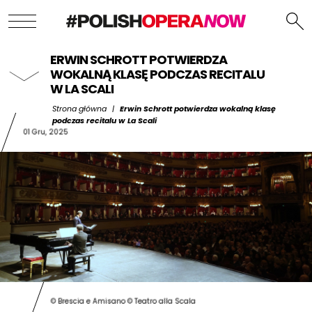
ERWIN SCHROTT POTWIERDZA
WOKALNĄ KLASĘ PODCZAS RECITALU
W LA SCALI
Strona główna
|
Erwin Schrott potwierdza wokalną klasę
podczas recitalu w La Scali
01 Gru, 2025
© Brescia e Amisano © Teatro alla Scala