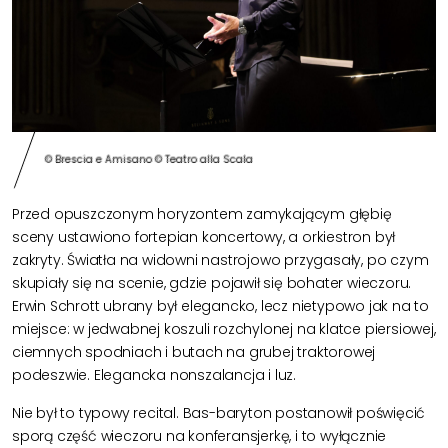
© Brescia e Amisano © Teatro alla Scala
Przed opuszczonym horyzontem zamykającym głębię
sceny ustawiono fortepian koncertowy, a orkiestron był
zakryty. Światła na widowni nastrojowo przygasały, po czym
skupiały się na scenie, gdzie pojawił się bohater wieczoru.
Erwin Schrott ubrany był elegancko, lecz nietypowo jak na to
miejsce: w jedwabnej koszuli rozchylonej na klatce piersiowej,
ciemnych spodniach i butach na grubej traktorowej
podeszwie. Elegancka nonszalancja i luz.
Nie był to typowy recital. Bas-baryton postanowił poświęcić
sporą część wieczoru na konferansjerkę, i to wyłącznie