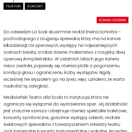
FELIETON
KONCERT
ROMAN OSADNIK
Do odwiedzin La Scali skusił mnie recital Erwina
Schrotta
–
pochodzącego z Urugwaju śpiewaka, który ma na koncie
kilkadziesiąt ról operowych, występy na najważniejszych
scenach świata, a także dawne małżeństwo z rosyjską diwą
operową Anną
Netrebko
. W ostatnich latach jego kariera
nieco zwolniła, pojawiały się również plotki o pogorszeniu
kondycji głosu i ograniczeniu liczby występów. Nigdy
wcześniej nie słyszałem go na żywo, więc uznałem, że warto
nadrobić tę zaległość.
Mediolański T
eatro
alla Scala to instytucja, która nie
ogranicza się wyłącznie do wystawiania oper. Jej działalność
jest znacznie szersza i obejmuje również spektakle baletowe,
koncerty symfoniczne, gościnne występy orkiestr, recitale
światowych śpiewaków z towarzyszeniem orkiestry teatru
oraz kameralne koncerty instrumentalne i wokalne. Na jeden