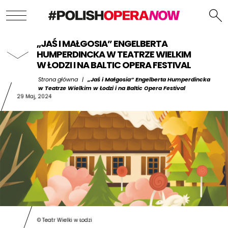
„JAŚ I MAŁGOSIA” ENGELBERTA
HUMPERDINCKA W TEATRZE WIELKIM
W ŁODZI I NA BALTIC OPERA FESTIVAL
Strona główna
|
„Jaś i Małgosia” Engelberta Humperdincka
w Teatrze Wielkim w Łodzi i na Baltic Opera Festival
29 Maj, 2024
© Teatr Wielki w Łodzi