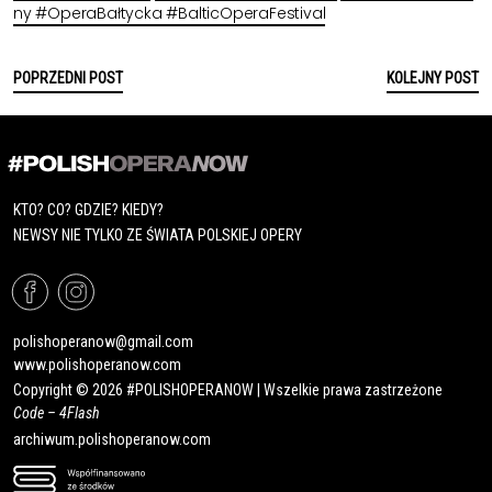
ny
#OperaBałtycka
#BalticOperaFestival
POPRZEDNI POST
KOLEJNY POST
KTO? CO? GDZIE? KIEDY?
NEWSY NIE TYLKO ZE ŚWIATA POLSKIEJ OPERY
polishoperanow@gmail.com
www.polishoperanow.com
Copyright © 2026 #POLISHOPERANOW | Wszelkie prawa zastrzeżone
Code –
4Flash
archiwum.polishoperanow.com