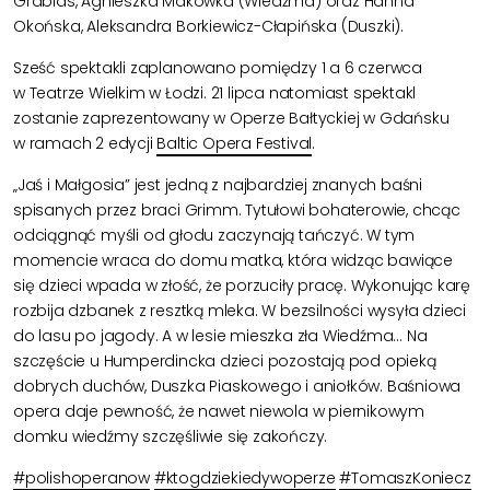
Grabias, Agnieszka Makówka (Wiedźma) oraz Hanna
Okońska, Aleksandra Borkiewicz-Cłapińska (Duszki).
Sześć spektakli zaplanowano pomiędzy 1 a 6 czerwca
w Teatrze Wielkim w Łodzi. 21 lipca natomiast spektakl
zostanie zaprezentowany w Operze Bałtyckiej w Gdańsku
w ramach 2 edycji
Baltic Opera Festival
.
„Jaś i Małgosia” jest jedną z najbardziej znanych baśni
spisanych przez braci Grimm. Tytułowi bohaterowie, chcąc
odciągnąć myśli od głodu zaczynają tańczyć. W tym
momencie wraca do domu matka, która widząc bawiące
się dzieci wpada w złość, że porzuciły pracę. Wykonując karę
rozbija dzbanek z resztką mleka. W bezsilności wysyła dzieci
do lasu po jagody. A w lesie mieszka zła Wiedźma… Na
szczęście u Humperdincka dzieci pozostają pod opieką
dobrych duchów, Duszka Piaskowego i aniołków. Baśniowa
opera daje pewność, że nawet niewola w piernikowym
domku wiedźmy szczęśliwie się zakończy.
#polishoperanow
#ktogdziekiedywoperze
#TomaszKoniecz