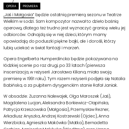
OPERA
PREMIERA
„Jaś i Małgosia”
będzie ostatnią premierą sezonu w Teatrze
Wielkim w Łodzi. Sam kompozytor nazwał to dzieło baśnią
operową, dlatego też trudno jest wyznaczyć granicę wieku jej
odbiorców. Odnajdą się w niej dzieci, którym mamy
opowiadają do poduszki piękne bajki, ale i dorośli, którzy
lubią uciekać w świat fantazji i marzeń.
Opera Engelberta Humperdincka będzie pokazywana na
łódzkiej scenie po raz drugi, po 33 latach (pierwsza
inscenizacja, w reżyserii Jarosława Kiliana, miała swoją
premierę w 1991 roku). Tym razem reżyserii podjęła się Natalia
Babińska, a za pulpitem dyrygenckim stanie Rafał Janiak.
W obsadzie: Zuzanna Nalewajek, Olga Maroszek (Jaś),
Magdalena Lucjan, Aleksandra Borkiewicz-Cłapińska,
Patrycja Krzeszowska (Małgosia), Przemysław Rezner,
Arkadiusz Anyszka, Andrzej Kostrzewski (Ojciec), Anna
Wierzbicka, Agnieszka Makówka (Matka), Bernadetta