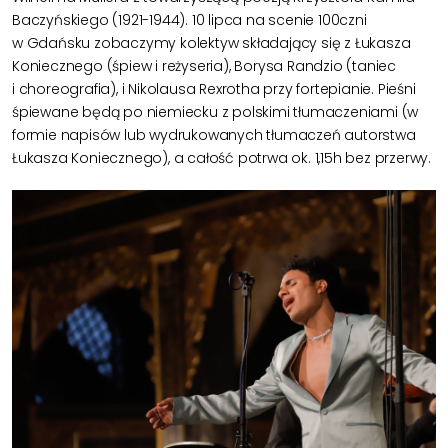
Baczyńskiego (1921-1944). 10 lipca na scenie 100czni
w Gdańsku zobaczymy kolektyw składający się z Łukasza
Koniecznego (śpiew i reżyseria), Borysa Randzio (taniec
i choreografia), i Nikolausa Rexrotha przy fortepianie. Pieśni
śpiewane będą po niemiecku z polskimi tłumaczeniami (w
formie napisów lub wydrukowanych tłumaczeń autorstwa
Łukasza Koniecznego), a całość potrwa ok. 1,15h bez przerwy.