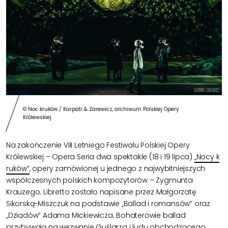
© Noc kruków / Karpati & Zarewicz, archiwum Polskiej Opery
Królewskiej
Na zakończenie VIII Letniego Festiwalu Polskiej Opery
Królewskiej – Opera Seria dwa spektakle (18 i 19 lipca)
„Nocy k
ruków”
, opery zamówionej u jednego z najwybitniejszych
współczesnych polskich kompozytorów – Zygmunta
Krauzego. Libretto zostało napisane przez Małgorzatę
Sikorską-Miszczuk na podstawie „Ballad i romansów” oraz
„Dziadów” Adama Mickiewicza. Bohaterowie ballad
przybywają na wezwanie Guślarza i ludu obchodzącego