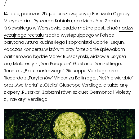
14 lipca, podczas 25. jubileuszowej edycji Festiwalu Ogrody
Muzyczne im. Ryszarda Kubiaka, na dziedzińcu Zamku
Królewskiego w Warszawie, będzie można posłuchać
nadzw
yczajnego recitalu
rzadko występującego w Polsce
barytona Artura Rucińskiego i sopranistki Gabrieli Legun.
Podczas koncertu, w którym przy fortepianie śpiewakom
partnerować będzie Marek Ruszczyński, widzowie usłyszą
arię Malatesty z „Don Pasquale” Gaetano Donizettiego,
Renata z „Balu maskowego” Giuseppe Verdiego oraz
Riccarda z „Purytanów” Vincenza Belliniego, „Pieśń o wierzbie”
oraz „Ave Maria” z „Otella” Giuseppe Verdiego, a także arię
z opery „Rusałka”. Zabrzmi również duet Germonta i Violetty
z „Traviaty” Verdiego.