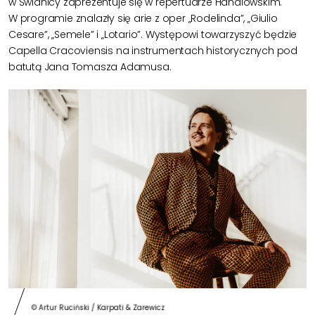
w Świdnicy zaprezentuje się w repertuarze Händlowskim.
W programie znalazły się arie z oper „Rodelinda”, „Giulio
Cesare”, „Semele” i „Lotario”. Występowi towarzyszyć będzie
Capella Cracoviensis na instrumentach historycznych pod
batutą Jana Tomasza Adamusa.
© Artur Ruciński / Karpati & Zarewicz