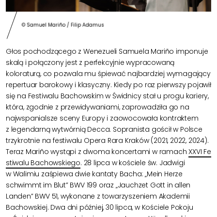
© Samuel Mariño / Filip Adamus
Głos pochodzącego z Wenezueli Samuela Mariño imponuje
skalą i połączony jest z perfekcyjnie wypracowaną
koloraturą, co pozwala mu śpiewać najbardziej wymagający
repertuar barokowy i klasyczny. Kiedy po raz pierwszy pojawił
się na Festiwalu Bachowskim w Świdnicy stał u progu kariery,
która, zgodnie z przewidywaniami, zaprowadziła go na
najwspanialsze sceny Europy i zaowocowała kontraktem
z legendarną wytwórnią Decca. Sopranista gościł w Polsce
trzykrotnie na festiwalu Opera Rara Kraków (2021, 2022, 2024).
Teraz Mariño wystąpi z dwoma koncertami w ramach
XXVI Fe
stiwalu Bachowskiego
. 28 lipca w kościele św. Jadwigi
w Walimiu zaśpiewa dwie kantaty Bacha: „Mein Herze
schwimmt im Blut” BWV 199 oraz „Jauchzet Gott in allen
Landen” BWV 51, wykonane z towarzyszeniem Akademii
Bachowskiej. Dwa dni później, 30 lipca, w Kościele Pokoju