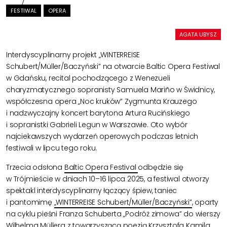
FESTIWAL
OPERA
AGATA UBYSZ
Interdyscyplinarny projekt „WINTERREISE
Schubert/Müller/Baczyński” na otwarcie Baltic Opera Festiwal
w Gdańsku, recital pochodzącego z Wenezueli
charyzmatycznego sopranisty Samuela Mariño w Świdnicy,
współczesna opera „Noc kruków” Zygmunta Krauzego
i nadzwyczajny koncert barytona Artura Rucińskiego
i sopranistki Gabrieli Legun w Warszawie. Oto wybór
najciekawszych wydarzeń operowych podczas letnich
festiwali w lipcu tego roku.
Trzecia odsłona
Baltic Opera Festival
odbędzie się
w Trójmieście w dniach 10–16 lipca 2025, a festiwal otworzy
spektakl interdyscyplinarny łączący śpiew, taniec
i pantomimę
„WINTERREISE Schubert/Müller/Baczyński”
, oparty
na cyklu pieśni Franza Schuberta „Podróż zimowa” do wierszy
Wilhelma Müllera z towarzyszącą poezją Krzysztofa Kamila