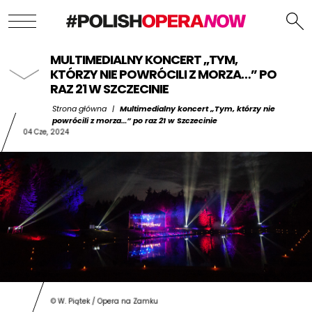
MULTIMEDIALNY KONCERT „TYM,
KTÓRZY NIE POWRÓCILI Z MORZA…” PO
RAZ 21 W SZCZECINIE
Strona główna
|
Multimedialny koncert „Tym, którzy nie
powrócili z morza…” po raz 21 w Szczecinie
04 Cze, 2024
© W. Piątek / Opera na Zamku