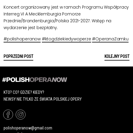
Koncert organizowany jest w ramach Programu Współpracy
Interreg VI A Mecklemburgia Pomorze
Przednie/Brandenburgia/Polska 2021-2027. Wstęp na
wydarzenie jest bezpłatny.
#polishoperanow
#ktogdziekiedywoperze
#OperanaZamku
POPRZEDNI POST
KOLEJNY POST
KTO? CO? GDZIE? KIEDY?
NEWSY NIE TYLKO ZE ŚWIATA POLSKIEJ OPERY
polishoperanow@gmail.com