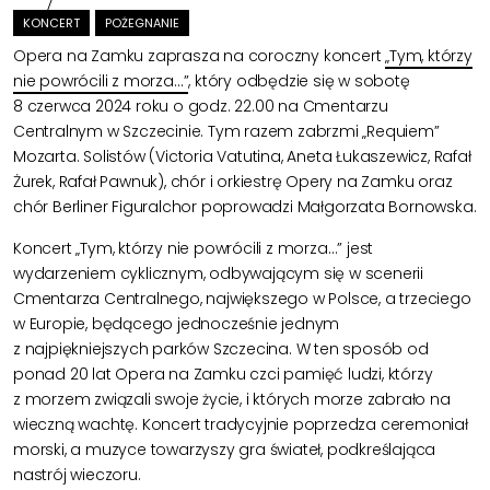
KONCERT
POŻEGNANIE
Opera na Zamku zaprasza na coroczny koncert
„Tym, którzy
nie powrócili z morza…”
, który odbędzie się w sobotę
8 czerwca 2024 roku o godz. 22.00 na Cmentarzu
Centralnym w Szczecinie. Tym razem zabrzmi „Requiem”
Mozarta. Solistów (Victoria Vatutina, Aneta Łukaszewicz, Rafał
Żurek, Rafał Pawnuk), chór i orkiestrę Opery na Zamku oraz
chór Berliner Figuralchor poprowadzi Małgorzata Bornowska.
Koncert „Tym, którzy nie powrócili z morza…” jest
wydarzeniem cyklicznym, odbywającym się w scenerii
Cmentarza Centralnego, największego w Polsce, a trzeciego
w Europie, będącego jednocześnie jednym
z najpiękniejszych parków Szczecina. W ten sposób od
ponad 20 lat Opera na Zamku czci pamięć ludzi, którzy
z morzem związali swoje życie, i których morze zabrało na
wieczną wachtę. Koncert tradycyjnie poprzedza ceremoniał
morski, a muzyce towarzyszy gra świateł, podkreślająca
nastrój wieczoru.