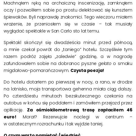
Machnąłem ręką na archaiczną inscenizację, zamknąłem
oczy i pozwoliłem sobie po prostu delektować się kunsztem
śpiewaków. Byli naprawdę znakomici. Tego wieczoru miałem
wrażenie, że przeniosłem się w czasie – tak musiały
wyglądać spektakle w San Carlo sto lat temu.
Spektakl skończył się dwadzieścia minut przed północą,
a mnie czekał powrót do „taniego” hotelu. Szczęśliwie tym
razem podróż zajęła „zaledwie” godzinę, a w nagrodę
zafundowałem sobie na dobranoc pyszne
gelato
o smaku
migdałowo-pomarańczowym.
Czysta poezja!
Do hotelu dotarłem po pierwszej w nocy, a rano, w drodze
na lotnisko, moja transportowa gehenna miała ciąg dalszy.
Po czterdziestu minutach bezskutecznego czekania na
autobus w końcu się poddałem i zamówiłem przejazd przez
aplikację.
Za ośmiokilometrową trasę zapłaciłem 46
euro!
Morał? Rezerwujcie noclegi w centrum –
w ostatecznym rozrachunku i tak wyjdzie taniej.
O czym warto pamiętać / wiedzieć