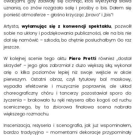
owacjami; gdy zdawały się cichnąć, ktoś wykrzyknął słowa
uznania, co znów rozgrzało salę i prośby o bis. Dałem się
ponieść atmosferze – głośno krzycząc „bravo” i „bis”!
Artysta,
wyłamując się z konwencji spektaklu
, pozwolił
sobie na ukłony i podziękowania publiczności, ale na bis nie
dał się namówić – szkoda, bo chętnie posłuchałbym Go raz
jeszcze.
W kolejnej scenie tego aktu
Piero Pretti
również „dostał
skrzydeł” – jego głos zabrzmiał z dużo większą siłą; wykonał
arię o kilka poziomów lepiej niż swoje wejście w akcie
pierwszym. Ostatni obraz, czyli tytułowy bal maskowy,
wypadła efektownie i muzycznie poprawnie, ale układ
choreograficzny chóru i tancerzy pozostawiał sporo do
życzenia – brakowało tu ręki reżysera albo kogoś od ruchu
scenicznego, by ta zbiorowa finałowa scena nabrała
większego rozmachu.
Inscenizacja, reżyseria i scenografia, jak już wspominałem,
bardzo tradycyjna – momentami dekoracje przypominały