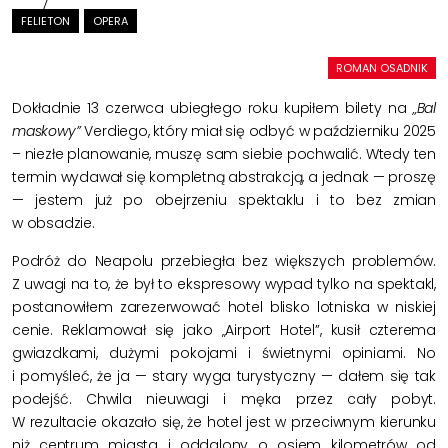
FELIETON
OPERA
ROMAN OSADNIK
Dokładnie 13 czerwca ubiegłego roku kupiłem bilety na
„Bal
maskowy”
Verdiego, który miał się odbyć w październiku 2025
– niezłe planowanie, muszę sam siebie pochwalić. Wtedy ten
termin wydawał się kompletną abstrakcją, a jednak — proszę
— jestem już po obejrzeniu spektaklu i to bez zmian
w obsadzie.
Podróż do Neapolu przebiegła bez większych problemów.
Z uwagi na to, że był to ekspresowy wypad tylko na spektakl,
postanowiłem zarezerwować hotel blisko lotniska w niskiej
cenie. Reklamował się jako „Airport Hotel”, kusił czterema
gwiazdkami, dużymi pokojami i świetnymi opiniami. No
i pomyśleć, że ja — stary wyga turystyczny — dałem się tak
podejść. Chwila nieuwagi i męka przez cały pobyt.
W rezultacie okazało się, że hotel jest w przeciwnym kierunku
niż centrum miasta i oddalony o osiem kilometrów od