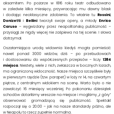
aksamitem. Po pożarze w 1816 roku teatr odbudowano
w zaledwie kilka miesięcy, przywracając mu dawny blask
i dodając neoklasyczne zdobienia. To właśnie tu
Rossini
,
Donizetti
i
Bellini
tworzyli swoje opery, a młody
Enrico
Caruso
– wygwizdany przez neapolitańską publiczność –
przysiągł, że nigdy więcej nie zaśpiewa na tej scenie. I słowa
dotrzymał.
Oszałamiająca urodą widownia kiedyś mogła pomieścić
nawet ponad 3000 widzów, dziś – po przebudowach
i dostosowaniu do współczesnych przepisów – liczy
1384
miejsca
. Niestety, wiele z nich, zwłaszcza w bocznych lożach,
ma ograniczoną widoczność. Nasze miejsca szczęśliwie były
w pierwszym rzędzie (tzw. parapet) w loży nr 14, na czwartym
piętrze, z centralnym widokiem na scenę. Warto było o nie
zawalczyć 16 miesięcy wcześniej. Po pokonaniu dziesiątek
schodów dotarliśmy wreszcie na miejsce i mogliśmy „z góry”
obserwować gromadzącą się publiczność. Spektakl
rozpoczął się o 20:00 – jak na nasze standardy późno, ale
w Neapolu to rzecz zupełnie normalna.