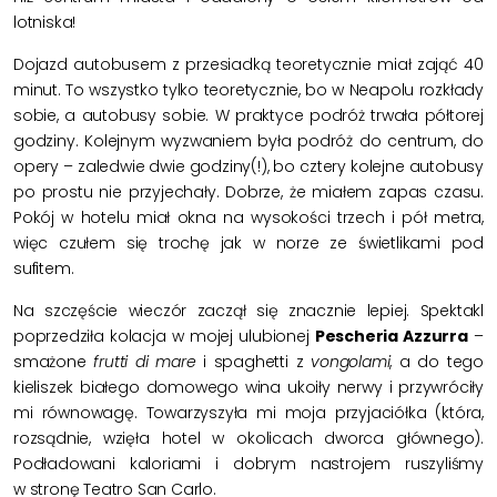
lotniska!
Dojazd autobusem z przesiadką teoretycznie miał zająć 40
minut. To wszystko tylko teoretycznie, bo w Neapolu rozkłady
sobie, a autobusy sobie. W praktyce podróż trwała półtorej
godziny. Kolejnym wyzwaniem była podróż do centrum, do
opery – zaledwie dwie godziny(!), bo cztery kolejne autobusy
po prostu nie przyjechały. Dobrze, że miałem zapas czasu.
Pokój w hotelu miał okna na wysokości trzech i pół metra,
więc czułem się trochę jak w norze ze świetlikami pod
sufitem.
Na szczęście wieczór zaczął się znacznie lepiej. Spektakl
poprzedziła kolacja w mojej ulubionej
Pescheria Azzurra
–
smażone
frutti di mare
i spaghetti z
vongolami
, a do tego
kieliszek białego domowego wina ukoiły nerwy i przywróciły
mi równowagę. Towarzyszyła mi moja przyjaciółka (która,
rozsądnie, wzięła hotel w okolicach dworca głównego).
Podładowani kaloriami i dobrym nastrojem ruszyliśmy
w stronę Teatro San Carlo.