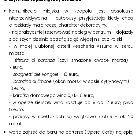
komunikacja miejska w Neapolu jest absolutnie
nieprzewidywalna – autobusy przyjeżdżają, kiedy chcą,
a rozkłady mają raczej charakter dekoracyjny,
• najpraktyczniej rezerwować nocleg w centrum – dojazdy
z dalszych dzielnic potrafią zająć więcej niż lot z Polski,
• w mojej ulubionej osterii Pescheria Azzurra w sercu
miasta:
–
frittura di paranza
(czyli smażone owoce morza) –
7 euro,
–
spaghetti alle vongole
– 10 euro,
–
branzino al limone
(okoń morski w sosie cytrynowym) –
10 euro,
– karafka domowego wina 0,7 l.– 6 euro,
• w operze kieliszek wina kosztuje od 8 do 12 euro, piwo
5 euro,
• przerwy w spektaklach są wyjątkowo krótkie – ok. 20
minut
warto zajrzeć do baru na parterze (Opera Café), najlepiej