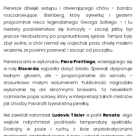
Pierwsze dźwięki wstępu i otwierającego chóru – bardzo
rozczarowujące. Steinberg, który sylwetką i gestem
przypominał nieco legendarnego Georga Soltiego – i tu
niestety podobieństwa się kończyły – zaczął, jakby był
jeszcze nieobudzony po popołudniowej sjeście. Tempa były
zbyt wolne, a chór niemal się rozjechał; przez chwilę miałem
wrażenie, że powinni przerwać i zacząć od początku.
Pierwsza aria w wykonaniu
Piera Prettiego
, wcielającego się
w rolę
Riccarda
, wypadła dosyć blado. Śpiewak dysponuje
ładnym głosem, ale – proporcjonalnie do wzrostu –
stosunkowo małym wolumenem. Publiczność nagrodziła
wykonanie tej arii skromnymi brawami. To niewielkich
rozmiarów popis solowy, który w interpretacji takich mistrzów
jak choćby Pavarotti bywał istną perełką.
Nie zawiódł natomiast
Ludovic Tézier
w partii
Renata
. Jego
wejście natychmiast podniosło temperaturę spektaklu.
Dostojny w pozie i ruchu, z iście arystokratycznymi
manierami, zawładnął sceną, a jego – wprost wymarzony do