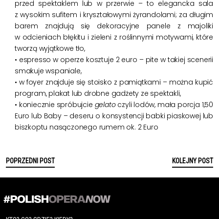
przed spektaklem lub w przerwie – to elegancka sala
z wysokim sufitem i kryształowymi żyrandolami; za długim
barem znajdują się dekoracyjne panele z majoliki
w odcieniach błękitu i zieleni z roślinnymi motywami, które
tworzą wyjątkowe tło,
• espresso w operze kosztuje 2 euro – pite w takiej scenerii
smakuje wspaniale,
• w foyer znajduje się stoisko z pamiątkami – można kupić
program, plakat lub drobne gadżety ze spektakli,
• koniecznie spróbujcie
gelato
czyli lodów, mała porcja 1,50
Euro lub Baby – deseru o konsystencji babki piaskowej lub
biszkoptu nasączonego rumem ok. 2 Euro
POPRZEDNI POST
KOLEJNY POST