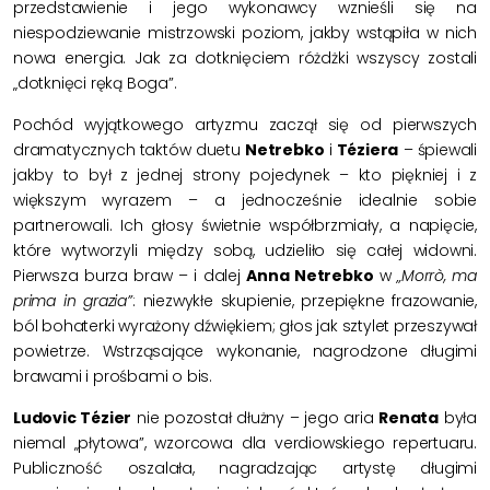
przedstawienie i jego wykonawcy wznieśli się na
niespodziewanie mistrzowski poziom, jakby wstąpiła w nich
nowa energia. Jak za dotknięciem różdżki wszyscy zostali
„dotknięci ręką Boga”.
Pochód wyjątkowego artyzmu zaczął się od pierwszych
dramatycznych taktów duetu
Netrebko
i
Téziera
– śpiewali
jakby to był z jednej strony pojedynek – kto piękniej i z
większym wyrazem – a jednocześnie idealnie sobie
partnerowali. Ich głosy świetnie współbrzmiały, a napięcie,
które wytworzyli między sobą, udzieliło się całej widowni.
Pierwsza burza braw – i dalej
Anna Netrebko
w
„Morrò, ma
prima in grazia”
: niezwykłe skupienie, przepiękne frazowanie,
ból bohaterki wyrażony dźwiękiem; głos jak sztylet przeszywał
powietrze. Wstrząsające wykonanie, nagrodzone długimi
brawami i prośbami o bis.
Ludovic Tézier
nie pozostał dłużny – jego aria
Renata
była
niemal „płytowa”, wzorcowa dla verdiowskiego repertuaru.
Publiczność oszalała, nagradzając artystę długimi