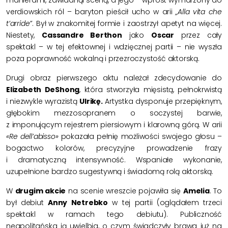
verdiowskich ról – baryton pieścił ucho w arii
„Alla vita che
t’arride”
. Był w znakomitej formie i zaostrzył apetyt na więcej.
Niestety,
Cassandre Berthon
jako
Oscar
przez cały
spektakl – w tej efektownej i wdzięcznej partii – nie wyszła
poza poprawność wokalną i przezroczystość aktorską.
Drugi obraz pierwszego aktu należał zdecydowanie do
Elizabeth DeShong
, która stworzyła mięsistą, pełnokrwistą
i niezwykle wyrazistą
Ulrikę
.
Artystka dysponuje przepięknym,
głębokim mezzosopranem o soczystej barwie,
z imponującym rejestrem piersiowym i klarowną górą. W arii
«Re dell’abisso»
pokazała pełnię możliwości swojego głosu –
bogactwo kolorów, precyzyjne prowadzenie frazy
i dramatyczną intensywność. Wspaniałe wykonanie,
uzupełnione bardzo sugestywną i świadomą rolą aktorską.
W
drugim akcie
na scenie wreszcie pojawiła się
Amelia
. To
był debiut
Anny Netrebko
w tej partii (oglądałem trzeci
spektakl w ramach tego debiutu). Publiczność
neapolitańska ją uwielbia, o czym świadczyły brawa już na