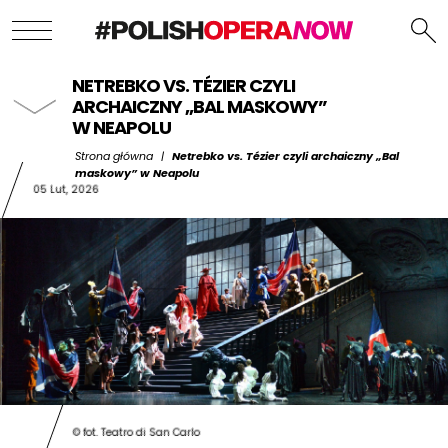
NETREBKO VS. TÉZIER CZYLI
ARCHAICZNY „BAL MASKOWY”
W NEAPOLU
Strona główna
|
Netrebko vs. Tézier czyli archaiczny „Bal
maskowy” w Neapolu
05 Lut, 2026
© fot. Teatro di San Carlo