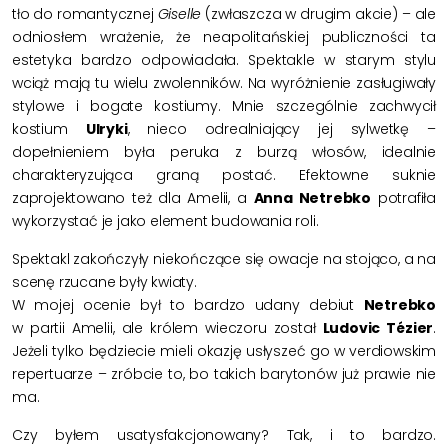
tło do romantycznej
Giselle
(zwłaszcza w drugim akcie) – ale
odniosłem wrażenie, że neapolitańskiej publiczności ta
estetyka bardzo odpowiadała. Spektakle w starym stylu
wciąż mają tu wielu zwolenników. Na wyróżnienie zasługiwały
stylowe i bogate kostiumy. Mnie szczególnie zachwycił
kostium
Ulryki
, nieco odrealniający jej sylwetkę –
dopełnieniem była peruka z burzą włosów, idealnie
charakteryzująca graną postać. Efektowne suknie
zaprojektowano też dla Amelii, a
Anna Netrebko
potrafiła
wykorzystać je jako element budowania roli.
Spektakl zakończyły niekończące się owacje na stojąco, a na
scenę rzucane były kwiaty.
W mojej ocenie był to bardzo udany debiut
Netrebko
w partii Amelii, ale królem wieczoru został
Ludovic Tézier
.
Jeżeli tylko będziecie mieli okazję usłyszeć go w verdiowskim
repertuarze – zróbcie to, bo takich barytonów już prawie nie
ma.
Czy byłem usatysfakcjonowany? Tak, i to bardzo.