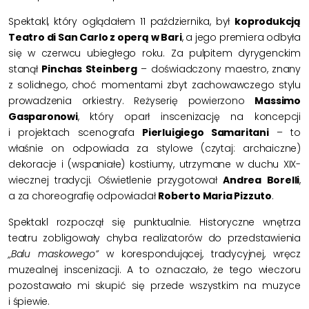
Spektakl, który oglądałem 11 października, był
koprodukcją
Teatro di San Carlo z operą w Bari
, a jego premiera odbyła
się w czerwcu ubiegłego roku. Za pulpitem dyrygenckim
stanął
Pinchas Steinberg
– doświadczony maestro, znany
z solidnego, choć momentami zbyt zachowawczego stylu
prowadzenia orkiestry. Reżyserię powierzono
Massimo
Gasparonowi
, który oparł inscenizację na koncepcji
i projektach scenografa
Pierluigiego Samaritani
– to
właśnie on odpowiada za stylowe (czytaj: archaiczne)
dekoracje i (wspaniałe) kostiumy, utrzymane w duchu XIX-
wiecznej tradycji. Oświetlenie przygotował
Andrea Borelli
,
a za choreografię odpowiadał
Roberto Maria Pizzuto
.
Spektakl rozpoczął się punktualnie. Historyczne wnętrza
teatru zobligowały chyba realizatorów do przedstawienia
„Balu maskowego”
w korespondującej, tradycyjnej, wręcz
muzealnej inscenizacji. A to oznaczało, że tego wieczoru
pozostawało mi skupić się przede wszystkim na muzyce
i śpiewie.