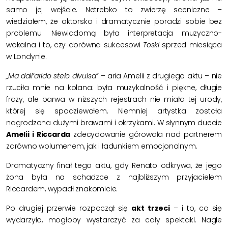
samo jej wejście. Netrebko to zwierzę sceniczne –
wiedziałem, że aktorsko i dramatycznie poradzi sobie bez
problemu. Niewiadomą była interpretacja muzyczno-
wokalna i to, czy dorówna sukcesowi
Toski
sprzed miesiąca
w Londynie.
„Ma dall’arido stelo divulsa”
– aria Amelii z drugiego aktu – nie
rzuciła mnie na kolana: była muzykalność i piękne, długie
frazy, ale barwa w niższych rejestrach nie miała tej urody,
której się spodziewałem. Niemniej artystka została
nagrodzona dużymi brawami i okrzykami. W słynnym duecie
Amelii i Riccarda
zdecydowanie górowała nad partnerem
zarówno wolumenem, jak i ładunkiem emocjonalnym.
Dramatyczny finał tego aktu, gdy Renato odkrywa, że jego
żona była na schadzce z najbliższym przyjacielem
Riccardem, wypadł znakomicie.
Po drugiej przerwie rozpoczął się
akt trzeci
– i to, co się
wydarzyło, mogłoby wystarczyć za cały spektakl. Nagle