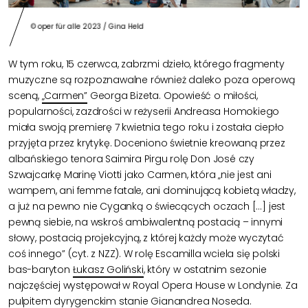
© oper für alle 2023 / Gina Held
W tym roku, 15 czerwca, zabrzmi dzieło, którego fragmenty
muzyczne są rozpoznawalne również daleko poza operową
sceną,
„Carmen”
Georga Bizeta. Opowieść o miłości,
popularności, zazdrości w reżyserii Andreasa Homokiego
miała swoją premierę 7 kwietnia tego roku i została ciepło
przyjęta przez krytykę. Doceniono świetnie kreowaną przez
albańskiego tenora Saimira Pirgu rolę Don José czy
Szwajcarkę Marinę Viotti jako Carmen, która „nie jest ani
wampem, ani femme fatale, ani dominującą kobietą władzy,
a już na pewno nie Cyganką o świecących oczach […] jest
pewną siebie, na wskroś ambiwalentną postacią – innymi
słowy, postacią projekcyjną, z której każdy może wyczytać
coś innego” (cyt. z NZZ). W rolę Escamilla wciela się polski
bas-baryton
Łukasz Goliński
, który w ostatnim sezonie
najczęściej występował w Royal Opera House w Londynie. Za
pulpitem dyrygenckim stanie Gianandrea Noseda.