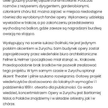
dwie godziny później będzie transmitowane. Podczas
rozmów z reżyserem, dyrygentem, garderobianymi,
członkami chóru itd. można zajrzeć w miejsca niedostępne
również dla wyrobionych fanów opery. Wykonawcy udzielają
wywiadów w trakcie, a po zakończeniu przedstawienia
wychodzą na balkon, gdzie zawsze są nagradzani burzliwą
owacją na stojąco.
Występujący na scenie Łukasz Goliński, nie jest jedynym
polskim akcentem w Zurychu. Sam budynek opery został
zaprojektowany przez wiedeńskie biuro architektoniczne
Fellner & Helmer i początkowo miał stanąć w… Krakowie.
Prawdopodobnie brak środków nie pozwolił zrealizować
tego projektu. W tym samym czasie w Zurychu spłonął
Akzent Theater i pilnie szukano rozwiązania. Gotowy projekt
wiedeńczyków dostosowano do lokalnych wymogów i 1
października 1891 r. otwarto dla publiczności. Co warto
wiedzieć, koncertmistrzem Opery w Zurychu jest Bartłomiej
Nizioł, a Polaków znajdziemy i w składzie orkiestry, jak i w
chórze.