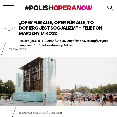
„OPER FÜR ALLE, OPER FÜR ALLE, TO
DOPIERO JEST SOCJALIZM” – FELIETON
MARZENY MIKOSZ
Strona główna
|
„Oper für Alle, Oper für Alle, to dopiero jest
socjalizm” – felieton Marzeny Mikosz
05 Cze, 2024
© oper für alle 2023 / Gina Held