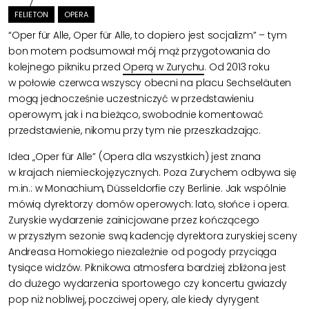
FELIETON
OPERA
“Oper für Alle, Oper für Alle, to dopiero jest socjalizm” – tym
bon motem podsumował mój mąż przygotowania do
kolejnego pikniku przed
Operą w Zurychu
. Od 2013 roku
w połowie czerwca wszyscy obecni na placu Sechseläuten
mogą jednocześnie uczestniczyć w przedstawieniu
operowym, jak i na bieżąco, swobodnie komentować
przedstawienie, nikomu przy tym nie przeszkadzając.
Idea „Oper für Alle” (Opera dla wszystkich) jest znana
w krajach niemieckojęzycznych. Poza Zurychem odbywa się
m.in.: w Monachium, Düsseldorfie czy Berlinie. Jak wspólnie
mówią dyrektorzy domów operowych: lato, słońce i opera.
Zuryskie wydarzenie zainicjowane przez kończącego
w przyszłym sezonie swą kadencję dyrektora zuryskiej sceny
Andreasa Homokiego niezależnie od pogody przyciąga
tysiące widzów. Piknikowa atmosfera bardziej zbliżona jest
do dużego wydarzenia sportowego czy koncertu gwiazdy
pop niż nobliwej, poczciwej opery, ale kiedy dyrygent