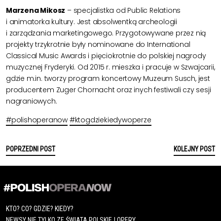
Marzena Mikosz
– specjalistka od Public Relations
i animatorka kultury. Jest absolwentką archeologii
i zarządzania marketingowego. Przygotowywane przez nią
projekty trzykrotnie były nominowane do International
Classical Music Awards i pięciokrotnie do polskiej nagrody
muzycznej Fryderyki. Od 2015 r. mieszka i pracuje w Szwajcarii,
gdzie m.in. tworzy program koncertowy Muzeum Susch, jest
producentem Zuger Chornacht oraz inych festiwali czy sesji
nagraniowych.
#polishoperanow
#ktogdziekiedywoperze
POPRZEDNI POST
KOLEJNY POST
KTO? CO? GDZIE? KIEDY?
NEWSY NIE TYLKO ZE ŚWIATA POLSKIEJ OPERY