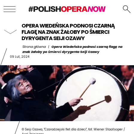
OPERA WIEDEŃSKA PODNOSI CZARNĄ
FLAGĘ NA ZNAK ŻAŁOBY PO ŚMIERCI
DYRYGENTA SEIJI OZAWY
Strona główna
|
Opera Wiedeńska podnosi czarną flagę na
znak żałoby po śmierci dyrygenta Seiji Ozawy
09 Lut, 2024
© Seiji Ozawa, "Czarodziejski flet dla dzieci", fot: Wiener Staatsoper /