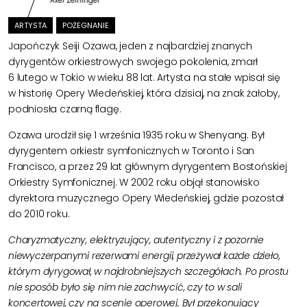
Axel Zeininger
ARTYSTA
POŻEGNANIE
Japończyk
Seiji Ozawa
, jeden z najbardziej znanych
dyrygentów orkiestrowych swojego pokolenia, zmarł
6 lutego w Tokio w wieku 88 lat. Artysta na stałe wpisał się
w historię Opery Wiedeńskiej, która dzisiaj, na znak żałoby,
podniosła czarną flagę.
Ozawa urodził się 1 września 1935 roku w Shenyang. Był
dyrygentem orkiestr symfonicznych w Toronto i San
Francisco, a przez 29 lat głównym dyrygentem Bostońskiej
Orkiestry Symfonicznej. W 2002 roku objął stanowisko
dyrektora muzycznego Opery Wiedeńskiej, gdzie pozostał
do 2010 roku.
Charyzmatyczny, elektryzujący, autentyczny i z pozornie
niewyczerpanymi rezerwami energii, przeżywał każde dzieło,
którym dyrygował, w najdrobniejszych szczegółach. Po prostu
nie sposób było się nim nie zachwycić, czy to w sali
koncertowej, czy na scenie operowej. Był przekonujący