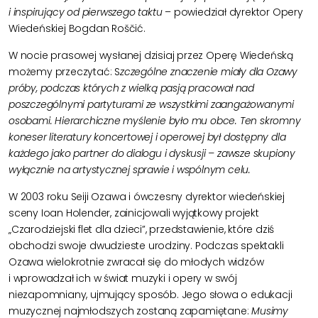
i inspirujący od pierwszego taktu
– powiedział dyrektor Opery
Wiedeńskiej Bogdan Roščić.
W nocie prasowej wysłanej dzisiaj przez Operę Wiedeńską
możemy przeczytać: S
zczególne znaczenie miały dla Ozawy
próby, podczas których z wielką pasją pracował nad
poszczególnymi partyturami ze wszystkimi zaangażowanymi
osobami. Hierarchiczne myślenie było mu obce. Ten skromny
koneser literatury koncertowej i operowej był dostępny dla
każdego jako partner do dialogu i dyskusji – zawsze skupiony
wyłącznie na artystycznej sprawie i wspólnym celu.
W 2003 roku Seiji Ozawa i ówczesny dyrektor wiedeńskiej
sceny Ioan Holender, zainicjowali wyjątkowy projekt
„Czarodziejski flet dla dzieci”, przedstawienie, które dziś
obchodzi swoje dwudzieste urodziny. Podczas spektakli
Ozawa wielokrotnie zwracał się do młodych widzów
i wprowadzał ich w świat muzyki i opery w swój
niezapomniany, ujmujący sposób. Jego słowa o edukacji
muzycznej najmłodszych zostaną zapamiętane:
Musimy