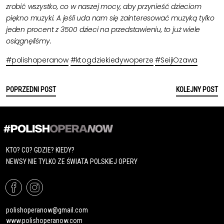
zrobić wszystko, co w naszej mocy, aby przynieść dzieciom
piękno muzyki. A jeśli uda nam się zainteresować muzyką tylko
jeden procent z 3500 dzieci na przedstawieniu, to już wiele
osiągnęliśmy.
#polishoperanow
#ktogdziekiedywoperze
#SeijiOzawa
POPRZEDNI POST
KOLEJNY POST
KTO? CO? GDZIE? KIEDY?
NEWSY NIE TYLKO ZE ŚWIATA POLSKIEJ OPERY
polishoperanow@gmail.com
www.polishoperanow.com