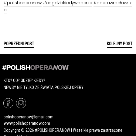
#polishoperanow
#cogdziekiedywoperze
#operawrocławsk
a
POPRZEDNI POST
KOLEJNY POST
KTO? CO? GDZIE? KIEDY?
NEWSY NIE TYLKO ZE ŚWIATA POLSKIEJ OPERY
polishoperanow@gmail.com
www.polishoperanow.com
Copyright © 2026 #POLISHOPERANOW | Wszelkie prawa zastrzeżone