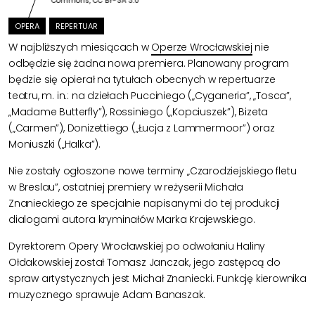
Commons, CC BY-SA 3.0
OPERA
REPERTUAR
W najbliższych miesiącach w
Operze Wrocławskiej
nie
odbędzie się żadna nowa premiera. Planowany program
będzie się opierał na tytułach obecnych w repertuarze
teatru, m. in.: na dziełach Pucciniego („Cyganeria”, „Tosca”,
„Madame Butterfly”), Rossiniego („Kopciuszek”), Bizeta
(„Carmen”), Donizettiego („Łucja z Lammermoor”) oraz
Moniuszki („Halka”).
Nie zostały ogłoszone nowe terminy „Czarodziejskiego fletu
w Breslau”, ostatniej premiery w reżyserii Michała
Znanieckiego ze specjalnie napisanymi do tej produkcji
dialogami autora kryminałów Marka Krajewskiego.
Dyrektorem Opery Wrocławskiej po odwołaniu Haliny
Ołdakowskiej został Tomasz Janczak, jego zastępcą do
spraw artystycznych jest Michał Znaniecki. Funkcję kierownika
muzycznego sprawuje Adam Banaszak.