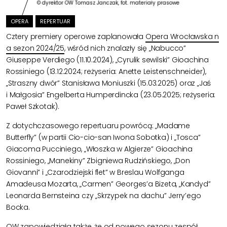
© dyrektor OW Tomasz Janczak, fot. materiały prasowe
OPERA
REPERTUAR
Cztery premiery operowe zaplanowała
Opera Wrocławska n
a sezon 2024/25
, wśród nich znalazły się „Nabucco”
Giuseppe Verdiego (11.10.2024), „Cyrulik sewilski” Gioachina
Rossiniego (13.12.2024; reżyseria: Anette Leistenschneider),
„Straszny dwór” Stanisława Moniuszki (15.03.2025) oraz „Jaś
i Małgosia” Engelberta Humperdincka (23.05.2025; reżyseria:
Paweł Szkotak).
Z dotychczasowego repertuaru powrócą: „Madame
Butterfly” (w partii Cio-cio-san Iwona Sobotka) i „Tosca”
Giacoma Pucciniego, „Włoszka w Algierze” Gioachina
Rossiniego, „Manekiny” Zbigniewa Rudzińskiego, „Don
Giovanni” i „Czarodziejski flet” w Breslau Wolfganga
Amadeusa Mozarta, „Carmen” Georges’a Bizeta, „Kandyd”
Leonarda Bernsteina czy „Skrzypek na dachu” Jerry’ego
Bocka.
OW zapowiedziała także, że od nowego sezonu zespół