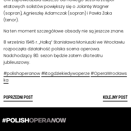
etatowych solistów powiększy się o Jolantę Wagner
(sopran), Agnieszkę Adamczak (sopran) i Pawła Żaka
(tenor).
Na ten moment szczegółowe obsady nie są jeszcze znane.
8 września 1945 r. „Halką” Stanisława Moniuszki we Wrocławiu
rozpoczęła działalność polska scena operowa.
Nadchodzący 80. sezon będzie zatem dla teatru
jubileuszowy.
#polishoperanow
#ktogdziekiedywoperze
#OperaWrocławs
ka
POPRZEDNI POST
KOLEJNY POST