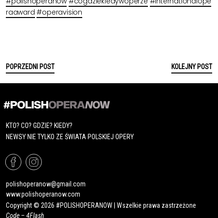
#polishoperanow
#cogdziekiedywoperze
#internationalope
raaward
#operavision
POPRZEDNI POST
KOLEJNY POST
KTO? CO? GDZIE? KIEDY?
NEWSY NIE TYLKO ZE ŚWIATA POLSKIEJ OPERY
polishoperanow@gmail.com
www.polishoperanow.com
Copyright © 2026 #POLISHOPERANOW | Wszelkie prawa zastrzeżone
Code –
4Flash