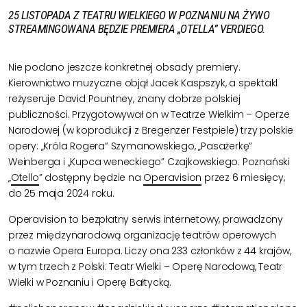
25 LISTOPADA Z TEATRU WIELKIEGO W POZNANIU NA ŻYWO
STREAMINGOWANA BĘDZIE PREMIERA „OTELLA” VERDIEGO.
Nie podano jeszcze konkretnej obsady premiery.
Kierownictwo muzyczne objął Jacek Kaspszyk, a spektakl
reżyseruje David Pountney, znany dobrze polskiej
publiczności. Przygotowywał on w Teatrze Wielkim – Operze
Narodowej (w koprodukcji z Bregenzer Festpiele) trzy polskie
opery: „Króla Rogera” Szymanowskiego, „Pasażerkę”
Weinberga i „Kupca weneckiego” Czajkowskiego. Poznański
„
Otello
” dostępny będzie na
Operavision
przez 6 miesięcy,
do 25 maja 2024 roku.
Operavision to bezpłatny serwis internetowy, prowadzony
przez międzynarodową organizację teatrów operowych
o nazwie Opera Europa. Liczy ona 233 członków z 44 krajów,
w tym trzech z Polski: Teatr Wielki – Operę Narodową, Teatr
Wielki w Poznaniu i Operę Bałtycką.