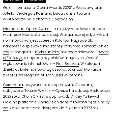
Gala „International Opera Awards 2023” z Warszawy oraz
„Otello” Verdiego z Poznania będą transmitowane
w listopadzie na platformie
Operavision.
International Opera Awards
to międzynarodowa nagroda
w zakresie twórczości operowej. W tegorocznej edycji wśród
nominowanych jest czterech Polaków. Nagrodę dla
najlepszego śpiewaka ma szansę otrzymać
Tomasz Koniec
zny
, scenografa –
Boris Kudlička
, młodego śpiewaka –
Andrz
ej Filończyk
, a nagrodę czytelników magazynu „Opera”
w głosowaniu internetowym –
Piotr Beczała
. W kategorii
„Dzieło odkryte na nowo” zgłoszono „
Jawnutę
” Moniuszki
z Teatru Wielkiego im. St. Moniuszki w Poznaniu.
Ceremonia
, nazywana także operowymi Oscarami,
odbędzie w Teatrze Wielkim – Operze Narodowej, 9 listopada
2023 roku. Chór i Orkiestrę poprowadzi Andriy Yurkevych.
Gala na platformie Operavision
transmitowana będzie na ży
wo
. Zapis pozostanie dostępny do 21 grudnia 2023 roku.