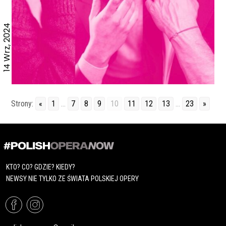
14 Wrz, 2024
Strony:
«
1
...
7
8
9
10
11
12
13
...
23
»
KTO? CO? GDZIE? KIEDY?
NEWSY NIE TYLKO ZE ŚWIATA POLSKIEJ OPERY