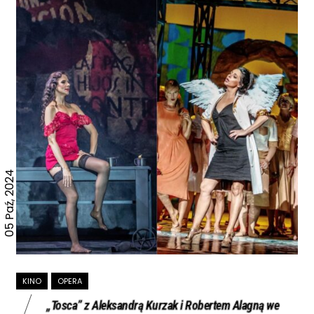
05 Paź, 2024
KINO
OPERA
„Tosca” z Aleksandrą Kurzak i Robertem Alagną we