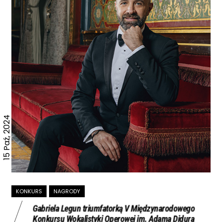
15 Paź, 2024
KONKURS
NAGRODY
Gabriela Legun triumfatorką V Międzynarodowego
Konkursu Wokalistyki Operowej im. Adama Didura