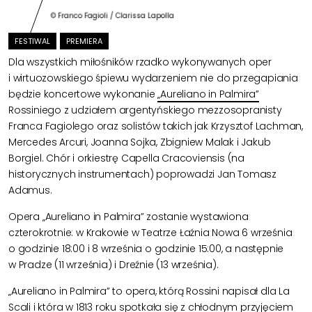
© Franco Fagioli / Clarissa Lapolla
FESTIWAL
PREMIERA
Dla wszystkich miłośników rzadko wykonywanych oper
i wirtuozowskiego śpiewu wydarzeniem nie do przegapiania
będzie koncertowe wykonanie
„Aureliano in Palmira”
Rossiniego z udziałem argentyńskiego mezzosopranisty
Franca Fagiolego oraz solistów takich jak Krzysztof Lachman,
Mercedes Arcuri, Joanna Sojka, Zbigniew Malak i Jakub
Borgiel. Chór i orkiestrę Capella Cracoviensis (na
historycznych instrumentach) poprowadzi Jan Tomasz
Adamus.
Opera „Aureliano in Palmira” zostanie wystawiona
czterokrotnie: w Krakowie w Teatrze Łaźnia Nowa 6 września
o godzinie 18:00 i 8 września o godzinie 15:00, a następnie
w Pradze (11 września) i Dreźnie (13 września).
„Aureliano in Palmira” to opera, którą Rossini napisał dla La
Scali i która w 1813 roku spotkała się z chłodnym przyjęciem