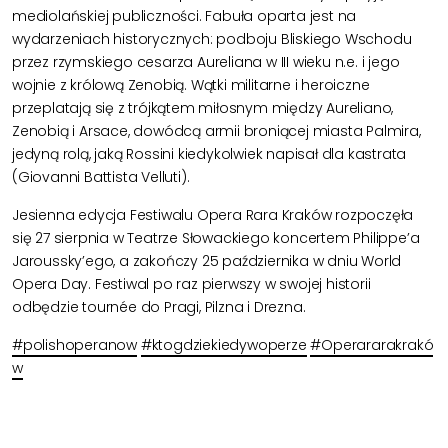
mediolańskiej publiczności. Fabuła oparta jest na
wydarzeniach historycznych: podboju Bliskiego Wschodu
przez rzymskiego cesarza Aureliana w III wieku n.e. i jego
wojnie z królową Zenobią. Wątki militarne i heroiczne
przeplatają się z trójkątem miłosnym między Aureliano,
Zenobią i Arsace, dowódcą armii broniącej miasta Palmira,
jedyną rolą, jaką Rossini kiedykolwiek napisał dla kastrata
(Giovanni Battista Velluti).
Jesienna edycja Festiwalu Opera Rara Kraków rozpoczęła
się 27 sierpnia w Teatrze Słowackiego koncertem Philippe’a
Jaroussky’ego, a zakończy 25 października w dniu World
Opera Day. Festiwal po raz pierwszy w swojej historii
odbędzie tournée do Pragi, Pilzna i Drezna.
#polishoperanow
#ktogdziekiedywoperze
#Operararakrakó
w