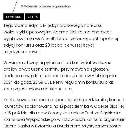
© Materiały prasowe organizatora
KONKURS
OPERA
Tegoroczna edycja Międzynarodowego Konkursu
Wokalistyki Operowej im. Adama Didura ma charakter
wyjątkowy: mija właśnie 45 lat od pierwszej ogólnopolskiej
edycji konkursu oraz 20 lat od pierwszej edycji
międzynarodowej.
W związku z licznymi pytaniami od kandydatów i liczne
prośby o wydłużenie terminu przyjmowania zgłoszeń,
podano nową datę składania dokumentów – 14 sierpnia
2024 do godz. 23:59 CET. Pełny regulamin konkursu oraz
karta zgłoszeniowa dostępne
tutaj
.
Konkursowe zmagania rozpoczną się 6 października, koncert
laureatów zaplanowano na 13 października w Operze Śląskiej,
a 15 października powtórzony zostanie w Teatrze Śląskim im.
Stanisława Wyspiańskiego w Katowicach. Konkurs organizuje
Opera Śląska
w Bytomiu, a Dyrektorem Artystycznym został