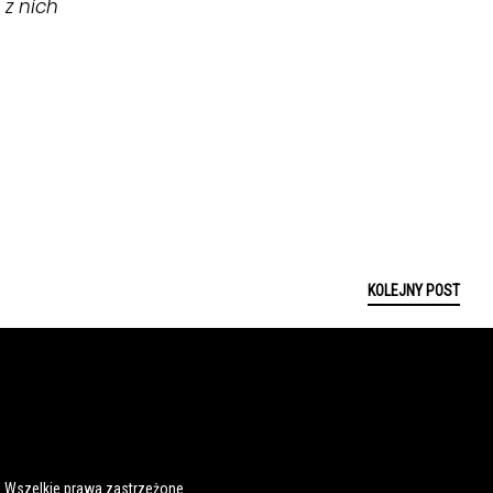
 z nich
KOLEJNY POST
 Wszelkie prawa zastrzeżone