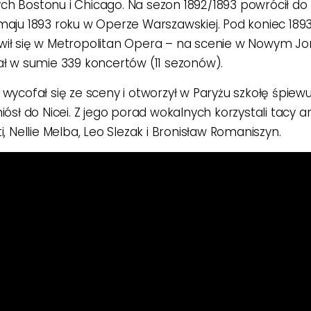
h Bostonu i Chicago. Na sezon 1892/1893 powrócił do 
maju 1893 roku w Operze Warszawskiej. Pod koniec 189
ił się w Metropolitan Opera – na scenie w Nowym Jor
ał w sumie 339 koncertów (11 sezonów).
 wycofał się ze sceny i otworzył w Paryżu szkołę śpiewu
iósł do Nicei. Z jego porad wokalnych korzystali tacy art
i, Nellie Melba, Leo Slezak i Bronisław Romaniszyn.