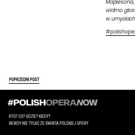
Maplesona, 
widmo głosu
w umysłach
#polishop
POPRZEDNI POST
KTO? CO? GDZIE? KIEDY?
NEWSY NIE TYLKO ZE ŚWIATA POLSKIEJ OPERY