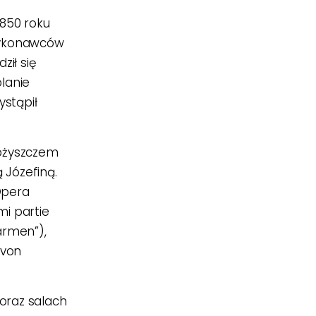
 1850 roku
 wykonawców
ził się
lanie
ystąpił
bożyszczem
 Józefiną.
Opera
mi partie
armen”),
von
oraz salach