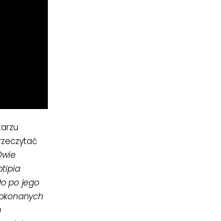
tarzu
rzeczytać
Dwie
tipia
ło po jego
 dokonanych
a