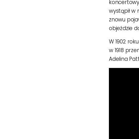
koncertowyc
wystąpił w 
znowu pojaw
objeździe d
W 1902 roku
w 1918 przen
Adelina Patt