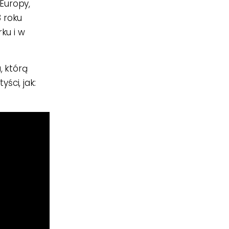
Europy,
3 roku
ku i w
, którą
yści, jak: