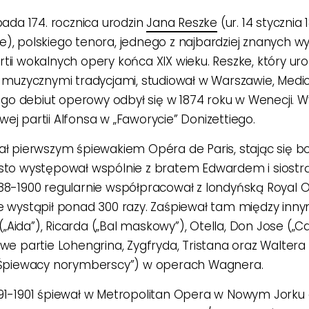
ypada 174. rocznica urodzin
Jana Reszke
(ur. 14 stycznia
e), polskiego tenora, jednego z najbardziej znanych
tii wokalnych opery końca XIX wieku. Reszke, który urod
z muzycznymi tradycjami, studiował w Warszawie, Medio
 jego debiut operowy odbył się w 1874 roku w Wenecji. W
ej partii Alfonsa w „Faworycie” Donizettiego.
ał pierwszym śpiewakiem Opéra de Paris, stając się 
sto występował wspólnie z bratem Edwardem i siostrą
88-1900 regularnie współpracował z londyńską Royal 
e wystąpił ponad 300 razy. Zaśpiewał tam między inny
Aida”), Ricarda („Bal maskowy”), Otella, Don Jose („C
owe partie Lohengrina, Zygfryda, Tristana oraz Waltera
(„Śpiewacy norymberscy”) w operach Wagnera.
91-1901 śpiewał w Metropolitan Opera w Nowym Jorku 