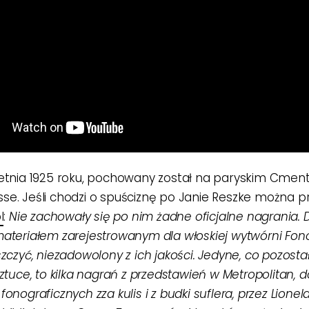
etnia 1925 roku, pochowany został na paryskim Cmen
e. Jeśli chodzi o spuściznę po Janie Reszke można p
l
:
Nie zachowały się po nim żadne oficjalne nagrania. 
ateriałem zarejestrowanym dla włoskiej wytwórni Fono
szczyć, niezadowolony z ich jakości. Jedyne, co pozosta
sztuce, to kilka nagrań z przedstawień w Metropolitan,
onograficznych zza kulis i z budki suflera, przez Lionel