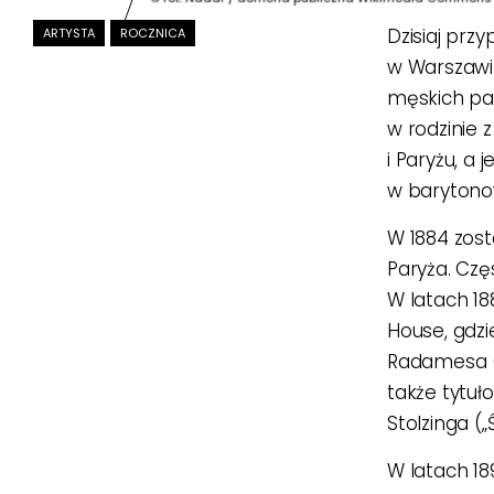
Dzisiaj prz
ARTYSTA
ROCZNICA
w Warszawi
męskich par
w rodzinie 
i Paryżu, a
w barytonow
W 1884 zost
Paryża. Czę
W latach 18
House, gdzi
Radamesa („
także tytuł
Stolzinga 
W latach 18