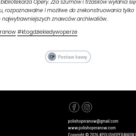
bibliotekarza Opery. Zza szumów i trzasków wyłania się
, rozpoznawalne i możliwe do zrekonstruowania tylko
 najwytrawniejszych znawców archiwaliów.
eranow
#ktogdziekiedywoperze
polishoperanow@gmail.com
www.polishoperanow.com
Copyright © 2026 #POLISHOPERANOW |