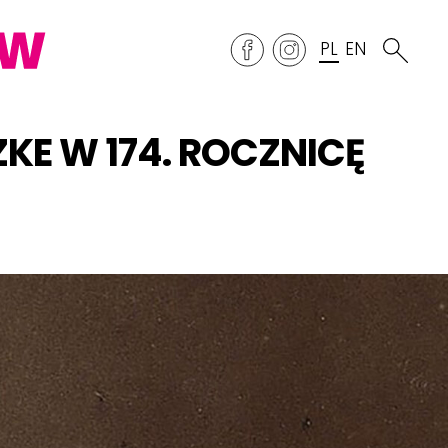
PL
EN
E W 174. ROCZNICĘ