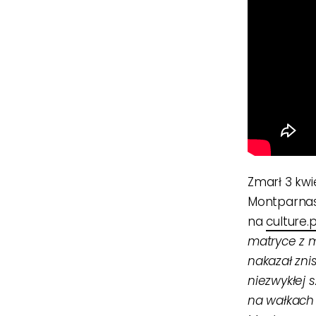
Zmarł 3 kwi
Montparnass
na
culture.p
matryce z m
nakazał zni
niezwykłej 
na wałkach f