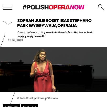
SOPRAN JULIE ROSET I BAS STEPHANO
PARK WYGRYWAJĄ OPERALIA
Strona główna
|
Sopran Julie Roset i bas Stephano Park
wygrywają Operalia
05 Lis, 2023
© Julie Roset podczas półfinałow
KONKURS
NAGRODY