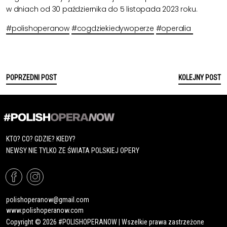
w dniach od 30 października do 5 listopada 2023 roku.
#polishoperanow
#cogdziekiedywoperze
#operalia
POPRZEDNI POST
KOLEJNY POST
KTO? CO? GDZIE? KIEDY?
NEWSY NIE TYLKO ZE ŚWIATA POLSKIEJ OPERY
polishoperanow@gmail.com
www.polishoperanow.com
Copyright © 2026 #POLISHOPERANOW | Wszelkie prawa zastrzeżone