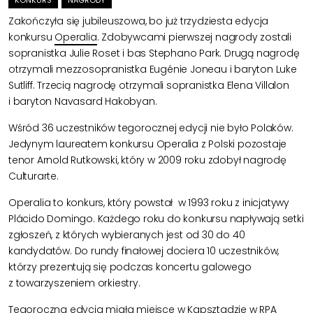
Zakończyła się jubileuszowa, bo już trzydziesta edycja
konkursu
Operalia
. Zdobywcami pierwszej nagrody zostali
sopranistka Julie Roset i bas Stephano Park. Drugą nagrodę
otrzymali mezzosopranistka Eugénie Joneau i baryton Luke
Sutliff. Trzecią nagrodę otrzymali sopranistka Elena Villalon
i baryton Navasard Hakobyan.
Wśród 36 uczestników tegorocznej edycji nie było Polaków.
Jedynym laureatem konkursu Operalia z Polski pozostaje
tenor Arnold Rutkowski, który w 2009 roku zdobył nagrodę
Culturarte.
Operalia to konkurs, który powstał w 1993 roku z inicjatywy
Plácido Domingo. Każdego roku do konkursu napływają setki
zgłoszeń, z których wybieranych jest od 30 do 40
kandydatów. Do rundy finałowej dociera 10 uczestników,
którzy prezentują się podczas koncertu galowego
z towarzyszeniem orkiestry.
Tegoroczna edycja miała miejsce w Kapsztadzie w RPA