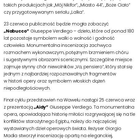
takich produkcjach jak „Mój Nikifor”, „Miasto 44”, „Boże Ciało”
czy przygotowywanym serialu „Lalka”.
23 czerwca publiczność będzie mogła zobaczyć
„Nabucco”
Giuseppe Verdiego – dzieło, które od ponad 180
lat pozostaje symbolem walki o wolność i godność
człowieka. Monumentalna inscenizacja zachwyca
rozmachem wykonawczym, potężnym brzmieniem chóru
i sugestywnymi obrazami scenicznymi. Szczególne miejsce
zajmuje słynny chór niewolników „Va, pensiero”, który stał się
jednym z najbardziej rozpoznawalnych fragmentów
w historii opery oraz symbolem włoskich dążeń
niepodległościowych.
Finał cyklu przedstawień na Wawelu nastąpi 25 czerwca wraz
z prezentacją
„Aidy”
Giuseppe Verdiego. Ta monumentalna
opera, opowiadająca historię miłości rozgrywającej się na tle
konfliktów starożytnego Egiptu, należy do najczęściej
wystawianych dzieł operowych świata. Reżyser Giorgio
Madia stworzył inscenizację opartą na eleganckiej,