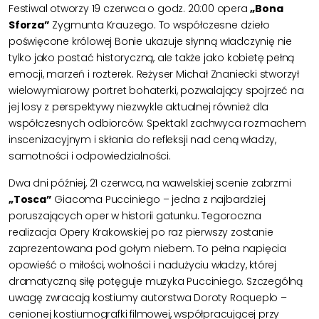
Festiwal otworzy 19 czerwca o godz. 20:00 opera
„Bona
Sforza”
Zygmunta Krauzego. To współczesne dzieło
poświęcone królowej Bonie ukazuje słynną władczynię nie
tylko jako postać historyczną, ale także jako kobietę pełną
emocji, marzeń i rozterek. Reżyser Michał Znaniecki stworzył
wielowymiarowy portret bohaterki, pozwalający spojrzeć na
jej losy z perspektywy niezwykle aktualnej również dla
współczesnych odbiorców. Spektakl zachwyca rozmachem
inscenizacyjnym i skłania do refleksji nad ceną władzy,
samotności i odpowiedzialności.
Dwa dni później, 21 czerwca, na wawelskiej scenie zabrzmi
„Tosca”
Giacoma Pucciniego – jedna z najbardziej
poruszających oper w historii gatunku. Tegoroczna
realizacja Opery Krakowskiej po raz pierwszy zostanie
zaprezentowana pod gołym niebem. To pełna napięcia
opowieść o miłości, wolności i nadużyciu władzy, której
dramatyczną siłę potęguje muzyka Pucciniego. Szczególną
uwagę zwracają kostiumy autorstwa Doroty Roqueplo –
cenionej kostiumografki filmowej, współpracującej przy