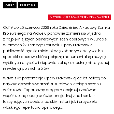
OPERA
REPERTUAR
MATERIAŁY PRASOWE OPERY KRAKOWSKIEJ
Od 19 do 25 czerwca 2026 roku Dziedziniec Arkadowy Zamku
Królewskiego na Wawelu ponownie zamieni się w jedną
z najpiękniejszych plenerowych scen operowych w Europie.
W ramach 27. Letniego Festiwalu Opery Krakowskiej
publiczność będzie miała okazję zobaczyć cztery wielkie
spektakle operowe, które połączą monumentalną muzykę,
wybitnych artystów i niepowtarzalną atmosferę historycznej
rezydencji polskich królów.
Wawelskie prezentacje Opery Krakowskiej od lat należą do
najważniejszych wydarzeń kulturalnych letniego sezonu
w Krakowie. Tegoroczny program obejmuje zarówno
współczesną operę poświęconą jednej z najbardziej
fascynujących postaci polskiej historii, jak i arcydzieła
włoskiego repertuaru operowego.