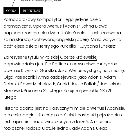
Maria de Kaersgieter, 1654
OPERA
REPERTUAR
Późnobarokowy kompozytor i jego jedyne dzieło
dramatyczne. Opera „Wenus i Adonis” Johna Blowa
napisana została dla dworu króla Karola II i jest uznawana
za najstarszą zachowaną angielską operę. Miała wpływ na
późniejsze dzieło Henry’ego Purcella – „Dydona i Eneasz”.
Za reżyserię tytułu w
Polskiej Operze Królewskiej
odpowiedzialna jest Pia Partium, kierownictwo muzyczne
obejmie Krzysztof Garstka. Jako Wenus wystąpią na zmianę:
Olga Pasiecznik i Anna Radziejewska, jako Adonis: Adam
Dobek / Paweł Michalczuk, Cupid: Jakub Foltak / Jan Jakub
Monowid. Premiera 22 lutego. Kolejne spektakle: 23 i 25
lutego.
Historia oparta jest na klasycznym micie o Wenus i Adonisie,
o miłości bogini i śmiertelnika. Sielski, pasterski pejzaż pełen
jest tajemnic i nadprzyrodzonych zdarzeń. Atmosfera
rozkosznej radości ulatuje jednak, gdy Adonis ulega