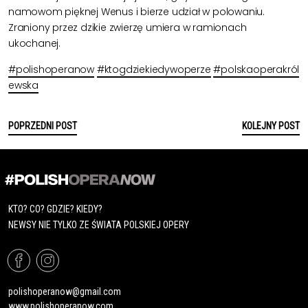
namowom pięknej Wenus i bierze udział w polowaniu.
Zraniony przez dzikie zwierzę umiera w ramionach
ukochanej.
#polishoperanow
#ktogdziekiedywoperze
#polskaoperakról
ewska
POPRZEDNI POST
KOLEJNY POST
KTO? CO? GDZIE? KIEDY?
NEWSY NIE TYLKO ZE ŚWIATA POLSKIEJ OPERY
polishoperanow@gmail.com
www.polishoperanow.com