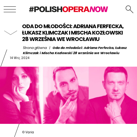
ODA DO MŁODOŚCI: ADRIANA FERFECKA,
ŁUKASZ KLIMCZAK I MISCHA KOZŁOWSKI
28 WRZEŚNIA WE WROCŁAWIU
Strona główna
|
Oda do młodości: Adriana Ferfecka, Łukasz
Klimczak i Mischa Kozłowski 28 września we Wrocławiu
14 Wrz, 2024
© Varia