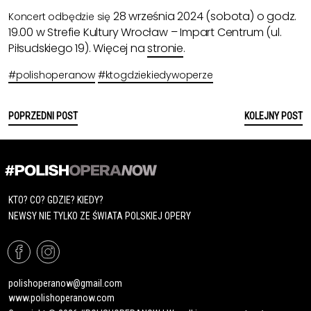
28 września 2024 (sobota) o godz.
Koncert odbędzie się
19.00 w
Strefie Kultury Wrocław – Impart Centrum (
ul.
Piłsudskiego 19). Więcej na
stronie
.
#polishoperanow
#ktogdziekiedywoperze
POPRZEDNI POST
KOLEJNY POST
KTO? CO? GDZIE? KIEDY?
NEWSY NIE TYLKO ZE ŚWIATA POLSKIEJ OPERY
polishoperanow@gmail.com
www.polishoperanow.com