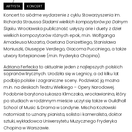
ARTYSTA
KONCERT
Koncert to siódme wydarzenie z cyklu Stowarzyszenia im.
Richarda Straussa
Śladami wielkich kompozytorów po Dolnym
Śląsku
. Wrocławska publiczność usłyszy arie i duety z dzieł
wielkich kompozytorów różnych epok, m.in. Wolfganga
Amadeusa Mozarta, Gaetana Donizettiego, Stanisława
Moniuszki, Giuseppe Verdiego, Giacoma Pucciniego, a także
utwory fortepianowe (m.in. Fryderyka Chopina).
Adriana Ferfecka
to aktualnie jeden z najlepszych polskich
sopranów lirycznych. Urodziła się w Legnicy, a od kilku lat
podbija polskie i zagraniczne sceny. Podziwiać ją można
m.in. na deskach Teatru Wielkiego – Opery Narodowej.
Podobnie barytona Łukasza Klimczaka, wrocławianina, który
po studiach w rodzinnym mieście uczył się także w Guildhall
School of Music & Drama w Londynie. Mischa Kozłowski
natomiast to uznany pianista, solista i kameralista, doktor
sztuki, wykładowca Uniwersytetu Muzycznego Fryderyka
Chopina w Warszawie.