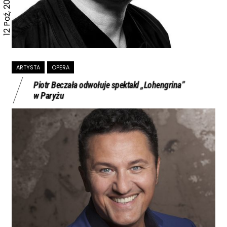
12 Paź, 2023
ARTYSTA
OPERA
Piotr Beczała odwołuje spektakl „Lohengrina”
w Paryżu